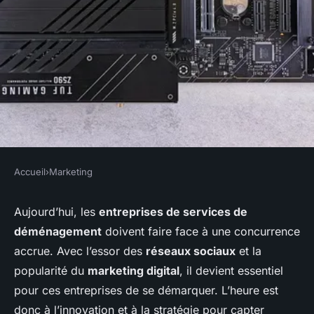
Accueil
›
Marketing
MARKETING
Comment les entreprises de
Aujourd’hui, les
entreprises de services de
déménagement
doivent faire face à une concurrence
services de déménagement
accrue. Avec l’essor des
réseaux sociaux
et la
peuvent-elles utiliser le
popularité du
marketing digital
, il devient essentiel
marketing digital pour se
pour ces entreprises de se démarquer. L’heure est
différencier?
donc à l’innovation et à la stratégie pour capter