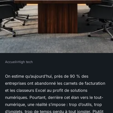
Accueil
›
High tech
HIGH TECH
Les meilleures solutions de
On estime qu’aujourd’hui, près de 90 % des
entreprises ont abandonné les carnets de facturation
gestion d'entreprise intégrée
et les classeurs Excel au profit de solutions
numériques. Pourtant, derrière cet élan vers le tout-
Bona
•
26/03/2026 15:21
•
9 min de lecture
numérique, une réalité s’impose : trop d’outils, trop
d’onglets, trop de temps perdu à tout jongler. Plutôt