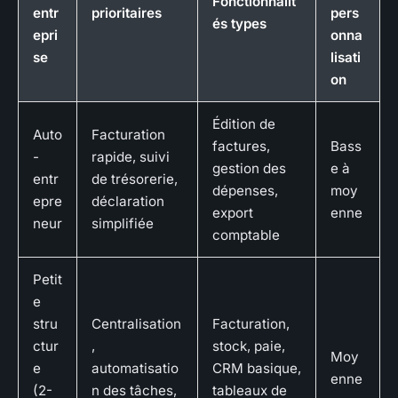
Fonctionnalit
entr
prioritaires
pers
és types
epri
onna
se
lisati
on
Édition de
Auto
Facturation
factures,
Bass
-
rapide, suivi
gestion des
e à
entr
de trésorerie,
dépenses,
moy
epre
déclaration
export
enne
neur
simplifiée
comptable
Petit
e
stru
Centralisation
Facturation,
ctur
,
stock, paie,
Moy
e
automatisatio
CRM basique,
enne
(2-
n des tâches,
tableaux de