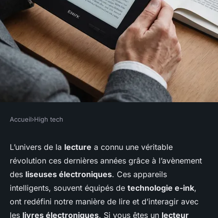
Accueil
›
High tech
HIGH TECH
Quels sont les avantages des
L’univers de la
lecture
a connu une véritable
révolution ces dernières années grâce à l’avènement
écrans e-ink pour la lecture
des
liseuses électroniques
. Ces appareils
prolongée?
intelligents, souvent équipés de
technologie e-ink
,
ont redéfini notre manière de lire et d’interagir avec
Lya
•
16 septembre 2024
•
5 min de lecture
les
livres électroniques
. Si vous êtes un
lecteur